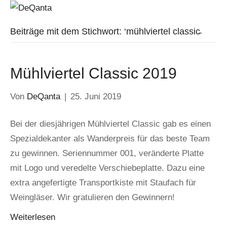
N
a
Beiträge mit dem Stichwort: ‘mühlviertel classic̵
v
i
g
a
Mühlviertel Classic 2019
t
i
o
Von
DeQanta
|
25. Juni 2019
n
Bei der diesjährigen Mühlviertel Classic gab es einen
Spezialdekanter als Wanderpreis für das beste Team
zu gewinnen. Seriennummer 001, veränderte Platte
mit Logo und veredelte Verschiebeplatte. Dazu eine
extra angefertigte Transportkiste mit Staufach für
Weingläser. Wir gratulieren den Gewinnern!
Weiterlesen