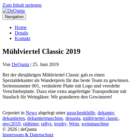
Zum Inhalt springen
Navigation
Home
Details
Kontakt
Mühlviertel Classic 2019
Von
DeQanta
|
25. Juni 2019
Bei der diesjährigen Mühlviertel Classic gab es einen
Spezialdekanter als Wanderpreis für das beste Team zu gewinnen.
Seriennummer 001, veränderte Platte mit Logo und veredelte
Verschiebeplatte. Dazu eine extra angefertigte Transportkiste mit
Staufach für Weingläser. Wir gratulieren den Gewinnern!
Gepostet in
News
abgelegt unter
ausschenkhilfe
,
dekanter
,
dekantieren
,
dekantiermaschine
,
deqanta
,
mühlviertel classic
,
mvc2019
,
oldtimer
,
rallye
,
trophy
,
Wein
,
weinmaschine
© 2026 | deQanta
Impressum & Datenschutz