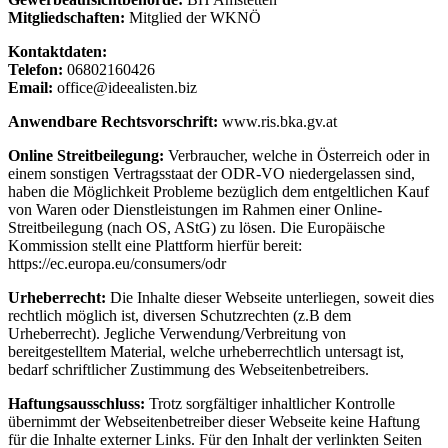
Mitgliedschaften:
Mitglied der WKNÖ
Kontaktdaten:
Telefon:
06802160426
Email:
office@ideealisten.biz
Anwendbare Rechtsvorschrift:
www.ris.bka.gv.at
Online Streitbeilegung:
Verbraucher, welche in Österreich oder in
einem sonstigen Vertragsstaat der ODR-VO niedergelassen sind,
haben die Möglichkeit Probleme bezüglich dem entgeltlichen Kauf
von Waren oder Dienstleistungen im Rahmen einer Online-
Streitbeilegung (nach OS, AStG) zu lösen. Die Europäische
Kommission stellt eine Plattform hierfür bereit:
https://ec.europa.eu/consumers/odr
Urheberrecht:
Die Inhalte dieser Webseite unterliegen, soweit dies
rechtlich möglich ist, diversen Schutzrechten (z.B dem
Urheberrecht). Jegliche Verwendung/Verbreitung von
bereitgestelltem Material, welche urheberrechtlich untersagt ist,
bedarf schriftlicher Zustimmung des Webseitenbetreibers.
Haftungsausschluss:
Trotz sorgfältiger inhaltlicher Kontrolle
übernimmt der Webseitenbetreiber dieser Webseite keine Haftung
für die Inhalte externer Links. Für den Inhalt der verlinkten Seiten